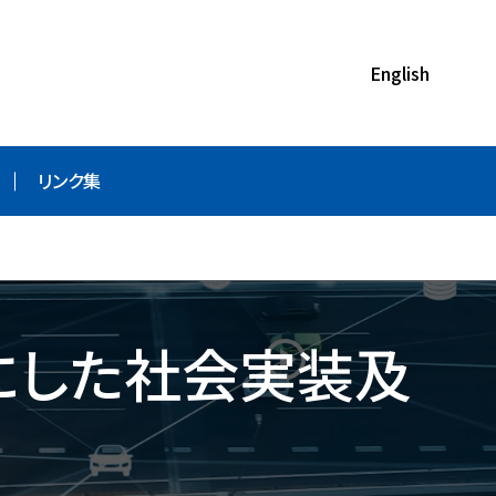
English
リンク集
にした社会実装及