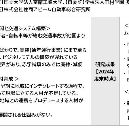
託】国立大学法人室蘭工業大学、【再委託】学校法人田村学園 多
託】株式会社住商アビーム自動車総合研究所
＜
空間と交通システム構築＞
ム
行者・自転車等が絡む交通事故が他国より
ばかりで、実装(通年運行事業）にまで至ら
、ビジネルモデルの構築が遅れている
限界があり、赤字補填のみでは廃線・減便
研究成果
【2024年
材育成 ＞
度末時点】
つ早期に地域にインテグレートする過程で、
＜
って現場に立てる人材が不足している。
、地域との連携をプロデュースする人材が
展開される仕組みがない。