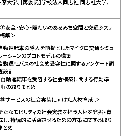
摩大学、【再委託】学校法人同志社 同志社大学、
⑦
安全・安心・賑わいのあるみち空間と交通システ
構築＞
自動運転車の導入を前提としたマイクロ交通シミュ
レーションのプ
ロトモデルの構築
自動運転バスの社会的受容性に関するアンケート調
査設計
「自動運転車を受容する社会構築に関する行動準
則」の取りま
とめ
⑲サービスの社会実装に向けた人材育成 ＞
新たなモビリティの社会実装を担う人材を発掘・育
成し、持続的
に活躍させるための方策に関する取り
まとめ