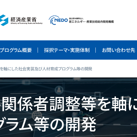
プログラム概要
プログラム概要
採択テーマ・実施体制
お問い合わせ先
採択テーマ・実施体制
等を軸にした社会実装及び人材育成プログラム等の開発
お問い合わせ先
害関係者調整等を軸
リンク集
グラム等の開発
English