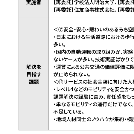
実施者
【再委託】学校法人明治大学、【再委
【再委託】住友商事株式会社、【再委
＜⑦安全・安心・賑わいのあるみち
・日本における生活道路における歩
多い。
・国内の自動運転の取り組みが、実験
ないケースが多い。技術実証ばかりで
解決を
・運賃による公共交通の価値評価に
目指す
が止められない。
課題
＜⑲サービスの社会実装に向けた人
・レベル4などのモビリティを安全か
課題解決の経験に富み、責任感をも
・単なるモビリティの運行だけでなく
不足している。
・地域人材同士のノウハウが集約・横