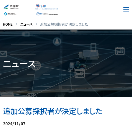
HOME
ニュース
追加公募採択者が決定しました
プログラム概要
採択テーマ・実施体制
ニュース
お問い合わせ先
リンク集
追加公募採択者が決定しました
English
2024/11/07