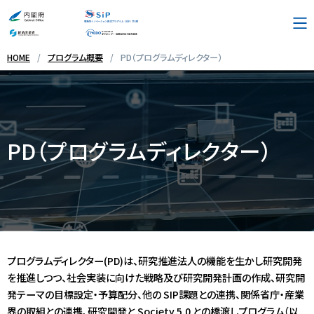
HOME
プログラム概要
PD（プログラムディレクター）
プログラム概要
採択テーマ・実施体制
PD（プログラムディレクター）
お問い合わせ先
リンク集
プログラムディレクター(PD)は、研究推進法人の機能を生かし研究開発
を推進しつつ、社会実装に向けた戦略及び研究開発計画の作成、研究開
English
発テーマの目標設定・予算配分、他の SIP課題との連携、関係省庁・産業
界の取組との連携、研究開発と Society 5.0 との橋渡しプログラム（以