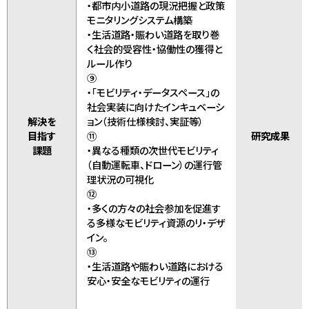
・都市内小道路の現況把握と政策
モニタリングシステム構築
・生活道路・賑わい道路を取り巻
く社会的受容性・協働性の獲得と
ルール作り
⑨
・「モビリティ・データスペース」の
社会実装に向けたインキュベーシ
解決を
ョン（技術仕様検討、実証等）
目指す
⑪
研究成果
課題
・異なる種類の次世代モビリティ
（自動運転車、ドローン）の運行管
理状況の可視化
⑫
・多くの方々の社会参加を促進す
る多様なモビリティ資源のリ・デザ
イン。
⑬
・生活道路や賑わい道路における
安心・安全なモビリティの運行