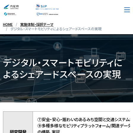
HOME
実施体制・採択テーマ
デジタル・スマートモビリティによるシェアードスペースの実現
プログラム概要
採択テーマ・実施体制
デジタル・スマートモビリティに
よるシェアードスペースの実現
お問い合わせ先
リンク集
English
⑦安全・安心・賑わいのあるみち空間と交通システム
⑨多種多様なモビリティプラ ットフォーム/関連デー
研究開発
の構築、実証