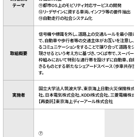
テーマ
⑪都市OS上のモビリティ対応サービスの開発
⑫リ・デザインに資する車両、インフラ等の要件抽出
⑬自動走行の社会システム化
信号機や標識を外し、道路上の交通ルールを最小限に
で、自動車や歩行者等の交通主体がお互いを注意し、
るコミュニケーションをすることで譲り合って道路をシ
取組概要
現させるという考え方に基づき、つくば市で、スーパー
枠組みにおいて特別な通行帯を設けずに自動車、自
きるものとする新たなシェアードスペース（歩車共存
す。
国立大学法人筑波大学、東京海上日動火災保険株式
実施者
社、日本電気株式会社、KDDI株式会社、三菱電機株式会
【再委託】東京海上ディーアール株式会社
⑦