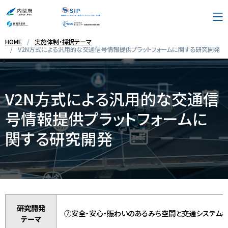
HOME
実施体制・採択テーマ
V2N方式による汎用的な交通信号情報提供プラットフォームに関する研究開発
プログラム概要
V2N方式による汎用的な交通信
採択テーマ・実施体制
号情報提供プラットフォームに
関する研究開発
お問い合わせ先
リンク集
English
研究開発
⑦安全・安心・賑わいのあるみち空間と交通システム
テーマ